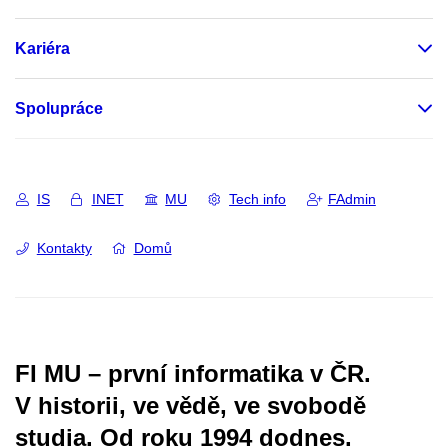
Kariéra
Spolupráce
IS
INET
MU
Tech info
FAdmin
Kontakty
Domů
FI MU – první informatika v ČR.
V historii, ve vědě, ve svobodě
studia.
Od roku 1994 dodnes.