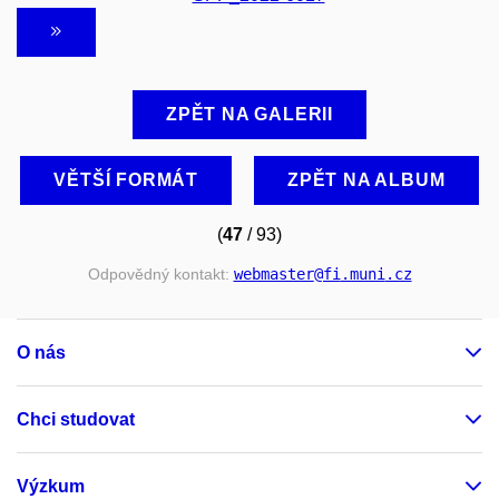
ZPĚT NA GALERII
VĚTŠÍ FORMÁT
ZPĚT NA ALBUM
(
47
/ 93)
Odpovědný kontakt:
webmaster
@fi
.muni
.cz
O nás
Chci studovat
Výzkum