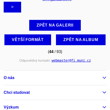
ZPĚT NA GALERII
VĚTŠÍ FORMÁT
ZPĚT NA ALBUM
(
44
/ 93)
Odpovědný kontakt:
webmaster
@fi
.muni
.cz
O nás
Chci studovat
Výzkum