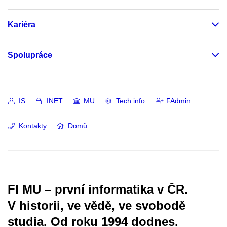
Kariéra
Spolupráce
IS
INET
MU
Tech info
FAdmin
Kontakty
Domů
FI MU – první informatika v ČR.
V historii, ve vědě, ve svobodě
studia.
Od roku 1994 dodnes.