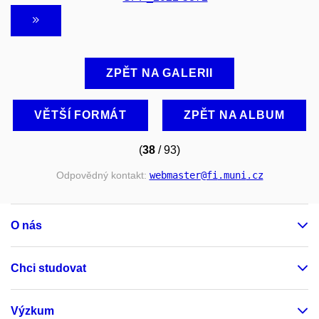
ZPĚT NA GALERII
VĚTŠÍ FORMÁT
ZPĚT NA ALBUM
(
38
/ 93)
Odpovědný kontakt:
webmaster
@fi
.muni
.cz
O nás
Chci studovat
Výzkum