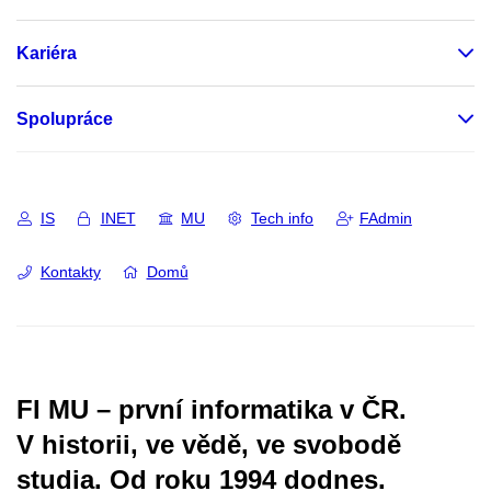
Kariéra
Spolupráce
IS
INET
MU
Tech info
FAdmin
Kontakty
Domů
FI MU – první informatika v ČR.
V historii, ve vědě, ve svobodě
studia.
Od roku 1994 dodnes.