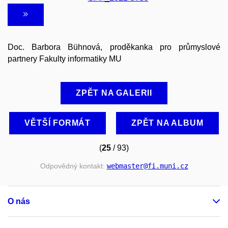
Doc. Barbora Bühnová, proděkanka pro průmyslové
partnery Fakulty informatiky MU
ZPĚT NA GALERII
VĚTŠÍ FORMÁT
ZPĚT NA ALBUM
(
25
/ 93)
Odpovědný kontakt:
webmaster
@fi
.muni
.cz
O nás