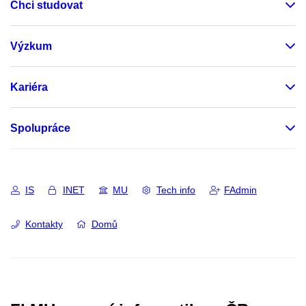
Chci studovat
Výzkum
Kariéra
Spolupráce
IS
INET
MU
Tech info
FAdmin
Kontakty
Domů