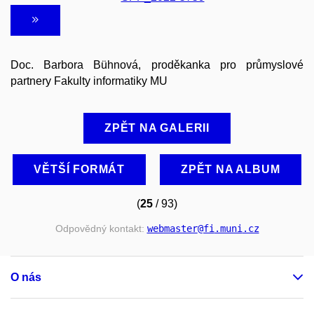
Doc. Barbora Bühnová, proděkanka pro průmyslové
partnery Fakulty informatiky MU
ZPĚT NA GALERII
VĚTŠÍ FORMÁT
ZPĚT NA ALBUM
(
25
/ 93)
Odpovědný kontakt:
webmaster
@fi
.muni
.cz
O nás