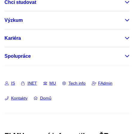
Chci studovat
Výzkum
Kariéra
Spolupráce
IS
INET
MU
Tech info
FAdmin
Kontakty
Domů