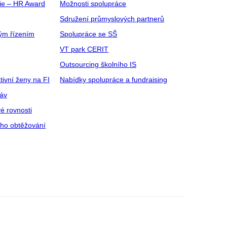
gie – HR Award
Možnosti spolupráce
Sdružení průmyslových partnerů
ým řízením
Spolupráce se SŠ
VT park CERIT
Outsourcing školního IS
tivní ženy na FI
Nabídky spolupráce a fundraising
ráv
é rovnosti
ího obtěžování