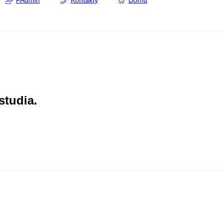
FAdmin
Kontakty
Domů
studia.