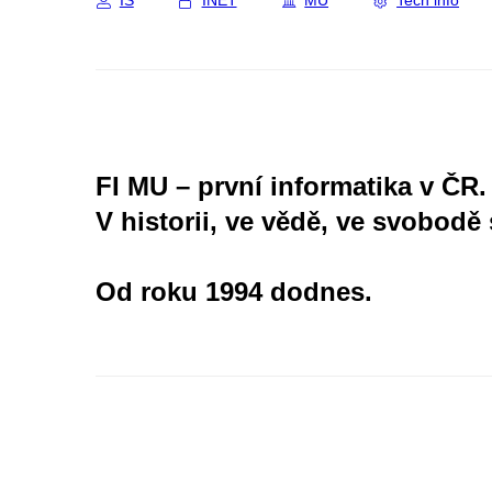
IS
INET
MU
Tech info
FI MU – první informatika v ČR.
V historii, ve vědě, ve svobodě 
Od roku 1994 dodnes.