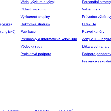
Věda, výzkum a vývoj
Personální strate
Oblasti výzkumu
Volná místa
Výzkumné skupiny
Průvodce výběrov
 (české)
Doktorské studium
O fakultě
(anglické)
Publikace
Rozvoj kariéry
Přednášky a Informatické kolokvium
Ženy v IT – inspira
Vědecká rada
Etika a ochrana p
Projektová podpora
Podpora genderov
Prevence sexuáln