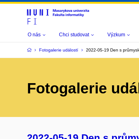
O nás
Chci studovat
Výzkum
Fotogalerie událostí
2022-05-19 Den s průmysl
Fotogalerie udá
2022-05-19 Den s prům