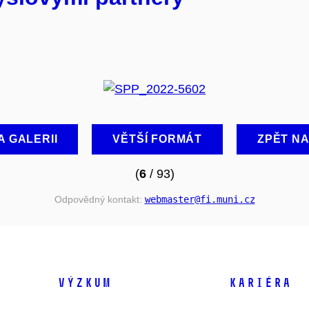
A GALERII
VĚTŠÍ FORMÁT
ZPĚT N
(
6
/ 93)
Odpovědný kontakt:
webmaster
@fi
.muni
.cz
VÝZKUM
KARIÉRA