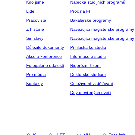
Kdo jsme
Nabídka studijních programů
Lidé
Proč na FI
Pracoviště
Bakalářské programy
Z historie
Navazující magisterské programy
Síň slávy
Navazující magisterské programy 
Důležité dokumenty
Přihláška ke studiu
Akce a konference
Informace o studiu
Fotogalerie událostí
Rigorózní řízení
Pro média
Doktorské studium
Kontakty
Celoživotní vzdělávání
Dny otevřených dveří