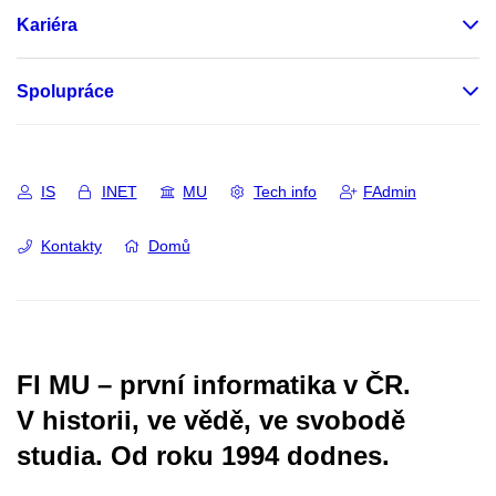
Kariéra
Spolupráce
IS
INET
MU
Tech info
FAdmin
Kontakty
Domů
FI MU – první informatika v ČR.
V historii, ve vědě, ve svobodě
studia.
Od roku 1994 dodnes.