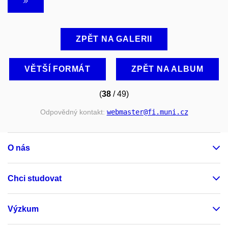
ZPĚT NA GALERII
VĚTŠÍ FORMÁT
ZPĚT NA ALBUM
(
38
/ 49)
Odpovědný kontakt:
webmaster
@fi
.muni
.cz
O nás
Chci studovat
Výzkum