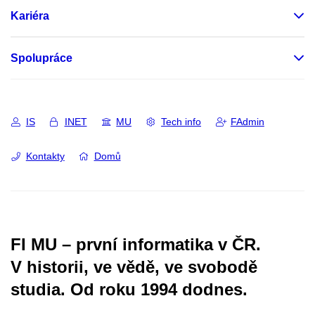
Kariéra
Spolupráce
IS
INET
MU
Tech info
FAdmin
Kontakty
Domů
FI MU – první informatika v ČR.
V historii, ve vědě, ve svobodě
studia.
Od roku 1994 dodnes.