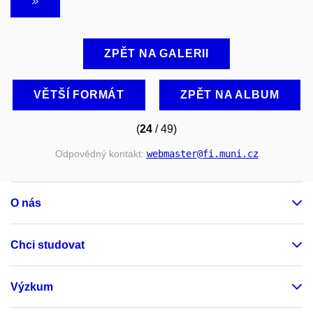
ZPĚT NA GALERII
VĚTŠÍ FORMÁT
ZPĚT NA ALBUM
(
24
/ 49)
Odpovědný kontakt:
webmaster
@fi
.muni
.cz
O nás
Chci studovat
Výzkum