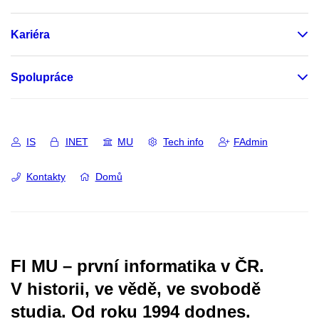
Kariéra
Spolupráce
IS
INET
MU
Tech info
FAdmin
Kontakty
Domů
FI MU – první informatika v ČR.
V historii, ve vědě, ve svobodě
studia.
Od roku 1994 dodnes.