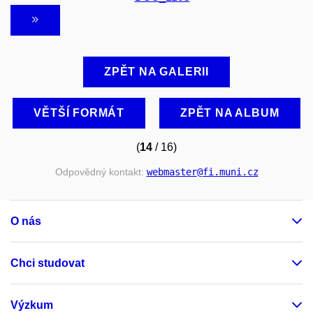
ZPĚT NA GALERII
VĚTŠÍ FORMÁT
ZPĚT NA ALBUM
(
14
/ 16)
Odpovědný kontakt:
webmaster
@fi
.muni
.cz
O nás
Chci studovat
Výzkum