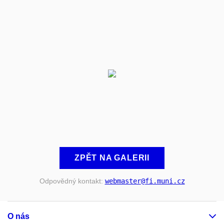
ZPĚT NA GALERII
Odpovědný kontakt:
webmaster
@fi
.muni
.cz
O nás