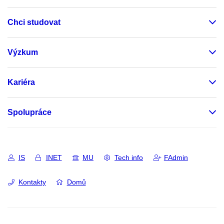
Chci studovat
Výzkum
Kariéra
Spolupráce
IS
INET
MU
Tech info
FAdmin
Kontakty
Domů