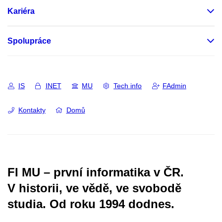
Kariéra
Spolupráce
IS
INET
MU
Tech info
FAdmin
Kontakty
Domů
FI MU – první informatika v ČR.
V historii, ve vědě, ve svobodě
studia.
Od roku 1994 dodnes.