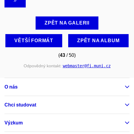
ZPĚT NA GALERII
VĚTŠÍ FORMÁT
ZPĚT NA ALBUM
(
43
/ 50)
Odpovědný kontakt:
webmaster
@fi
.muni
.cz
O nás
Chci studovat
Výzkum