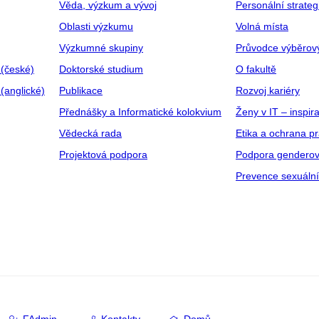
Věda, výzkum a vývoj
Personální strate
Oblasti výzkumu
Volná místa
Výzkumné skupiny
Průvodce výběrov
 (české)
Doktorské studium
O fakultě
(anglické)
Publikace
Rozvoj kariéry
Přednášky a Informatické kolokvium
Ženy v IT – inspira
Vědecká rada
Etika a ochrana p
Projektová podpora
Podpora genderov
Prevence sexuáln