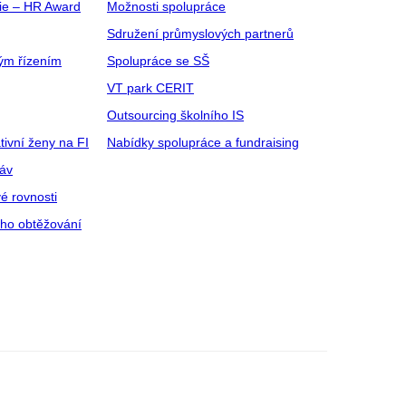
gie – HR Award
Možnosti spolupráce
Sdružení průmyslových partnerů
ým řízením
Spolupráce se SŠ
VT park CERIT
Outsourcing školního IS
tivní ženy na FI
Nabídky spolupráce a fundraising
ráv
é rovnosti
ího obtěžování