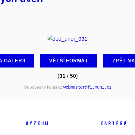
A GALERII
VĚTŠÍ FORMÁT
ZPĚT N
(
31
/ 50)
Odpovědný kontakt:
webmaster
@fi
.muni
.cz
VÝZKUM
KARIÉRA