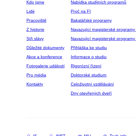
Kdo jsme
Nabídka studijních programů
Lidé
Proč na FI
Pracoviště
Bakalářské programy
Z historie
Navazující magisterské programy
Síň slávy
Navazující magisterské programy 
Důležité dokumenty
Přihláška ke studiu
Akce a konference
Informace o studiu
Fotogalerie událostí
Rigorózní řízení
Pro média
Doktorské studium
Kontakty
Celoživotní vzdělávání
Dny otevřených dveří