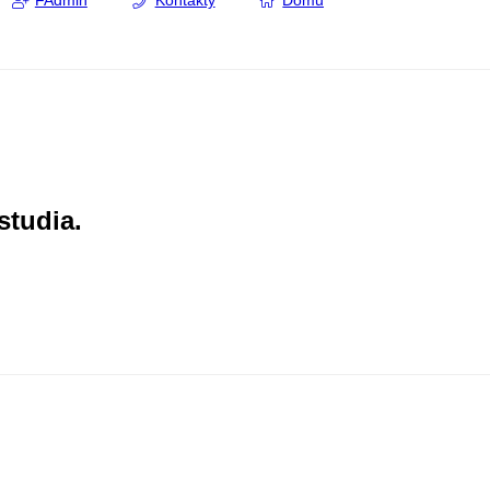
FAdmin
Kontakty
Domů
studia.