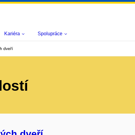
Kariéra
Spolupráce
h dveří
lostí
ých dveří