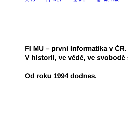
IS
INET
MU
Tech info
FI MU – první informatika v ČR.
V historii, ve vědě, ve svobodě 
Od roku 1994 dodnes.