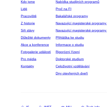
Kdo jsme
Nabídka studijních programů
Lidé
Proč na FI
Pracoviště
Bakalářské programy
Z historie
Navazující magisterské programy
Síň slávy
Navazující magisterské programy 
Důležité dokumenty
Přihláška ke studiu
Akce a konference
Informace o studiu
Fotogalerie událostí
Rigorózní řízení
Pro média
Doktorské studium
Kontakty
Celoživotní vzdělávání
Dny otevřených dveří