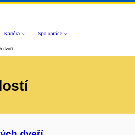
Kariéra
Spolupráce
h dveří
lostí
ých dveří