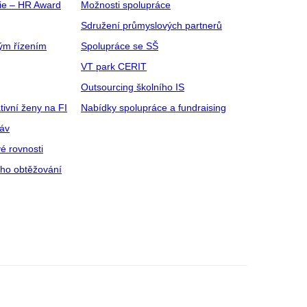
gie – HR Award
Možnosti spolupráce
Sdružení průmyslových partnerů
ým řízením
Spolupráce se SŠ
VT park CERIT
Outsourcing školního IS
tivní ženy na FI
Nabídky spolupráce a fundraising
ráv
é rovnosti
ího obtěžování