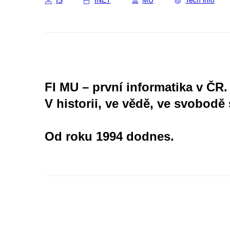
IS
INET
MU
Tech info
FI MU – první informatika v ČR.
V historii, ve vědě, ve svobodě 
Od roku 1994 dodnes.