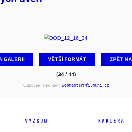
A GALERII
VĚTŠÍ FORMÁT
ZPĚT N
(
34
/ 44)
Odpovědný kontakt:
webmaster
@fi
.muni
.cz
VÝZKUM
KARIÉRA