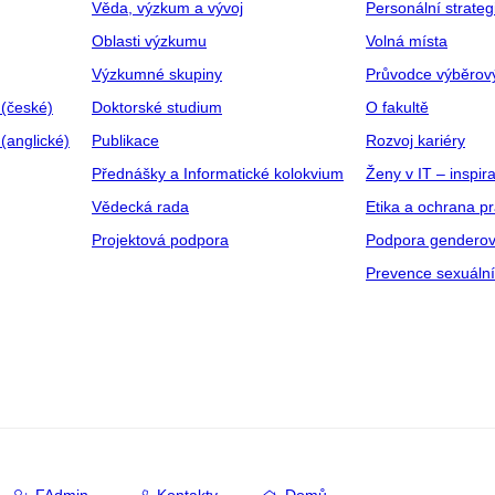
Věda, výzkum a vývoj
Personální strate
Oblasti výzkumu
Volná místa
Výzkumné skupiny
Průvodce výběrov
 (české)
Doktorské studium
O fakultě
(anglické)
Publikace
Rozvoj kariéry
Přednášky a Informatické kolokvium
Ženy v IT – inspira
Vědecká rada
Etika a ochrana p
Projektová podpora
Podpora genderov
Prevence sexuáln