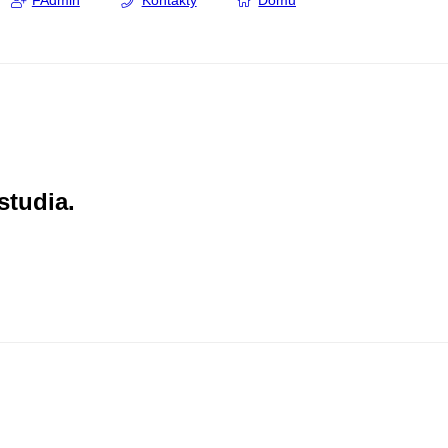
FAdmin
Kontakty
Domů
studia.