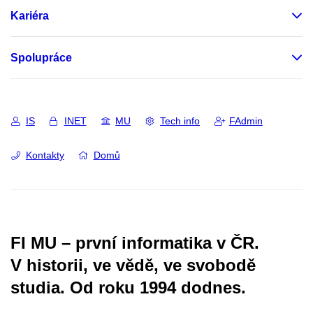
Kariéra
Spolupráce
IS
INET
MU
Tech info
FAdmin
Kontakty
Domů
FI MU – první informatika v ČR.
V historii, ve vědě, ve svobodě
studia.
Od roku 1994 dodnes.