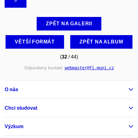
ZPĚT NA GALERII
VĚTŠÍ FORMÁT
ZPĚT NA ALBUM
(
32
/ 44)
Odpovědný kontakt:
webmaster
@fi
.muni
.cz
O nás
Chci studovat
Výzkum