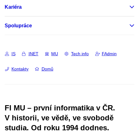
Kariéra
Spolupráce
IS
INET
MU
Tech info
FAdmin
Kontakty
Domů
FI MU – první informatika v ČR.
V historii, ve vědě, ve svobodě
studia.
Od roku 1994 dodnes.