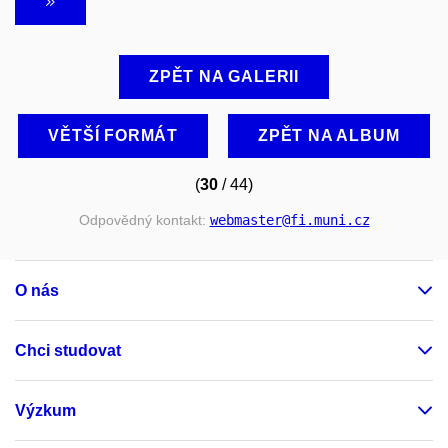
ZPĚT NA GALERII
VĚTŠÍ FORMÁT
ZPĚT NA ALBUM
(
30
/ 44)
Odpovědný kontakt:
webmaster
@fi
.muni
.cz
O nás
Chci studovat
Výzkum