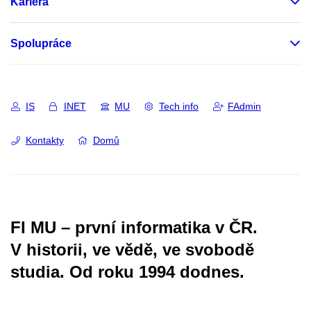
Kariéra
Spolupráce
IS
INET
MU
Tech info
FAdmin
Kontakty
Domů
FI MU – první informatika v ČR.
V historii, ve vědě, ve svobodě
studia.
Od roku 1994 dodnes.