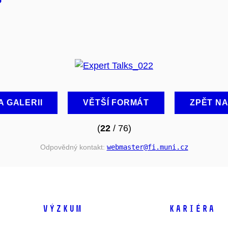
A GALERII
VĚTŠÍ FORMÁT
ZPĚT N
(
22
/ 76)
Odpovědný kontakt:
webmaster
@fi
.muni
.cz
VÝZKUM
KARIÉRA