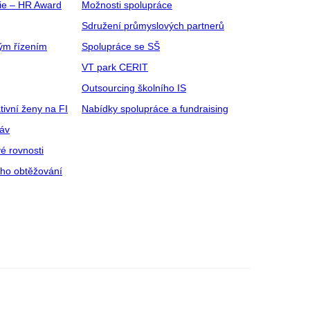
gie – HR Award
Možnosti spolupráce
Sdružení průmyslových partnerů
ým řízením
Spolupráce se SŠ
VT park CERIT
Outsourcing školního IS
tivní ženy na FI
Nabídky spolupráce a fundraising
ráv
é rovnosti
ího obtěžování