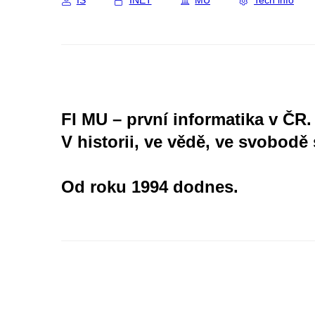
IS
INET
MU
Tech info
FI MU – první informatika v ČR.
V historii, ve vědě, ve svobodě 
Od roku 1994 dodnes.