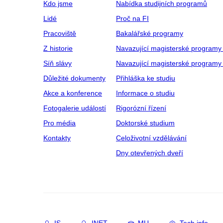
Kdo jsme
Nabídka studijních programů
Lidé
Proč na FI
Pracoviště
Bakalářské programy
Z historie
Navazující magisterské programy
Síň slávy
Navazující magisterské programy 
Důležité dokumenty
Přihláška ke studiu
Akce a konference
Informace o studiu
Fotogalerie událostí
Rigorózní řízení
Pro média
Doktorské studium
Kontakty
Celoživotní vzdělávání
Dny otevřených dveří