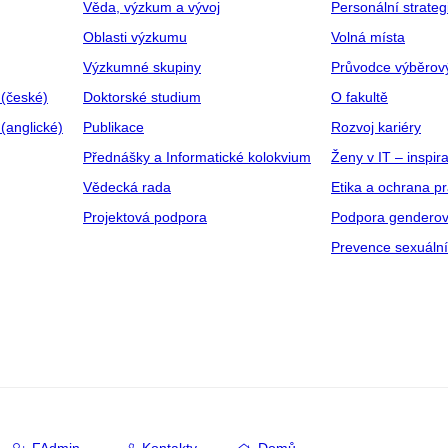
Věda, výzkum a vývoj
Personální strate
Oblasti výzkumu
Volná místa
Výzkumné skupiny
Průvodce výběrov
 (české)
Doktorské studium
O fakultě
(anglické)
Publikace
Rozvoj kariéry
Přednášky a Informatické kolokvium
Ženy v IT – inspira
Vědecká rada
Etika a ochrana p
Projektová podpora
Podpora genderov
Prevence sexuáln