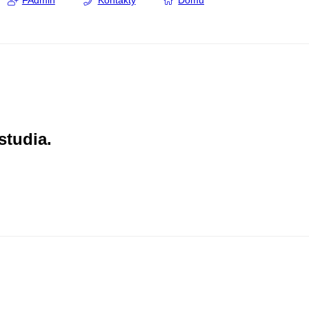
FAdmin
Kontakty
Domů
studia.