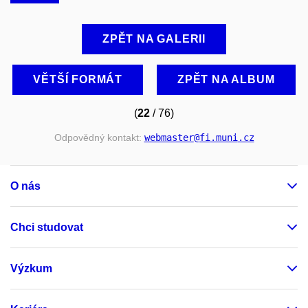
ZPĚT NA GALERII
VĚTŠÍ FORMÁT
ZPĚT NA ALBUM
(
22
/ 76)
Odpovědný kontakt:
webmaster
@fi
.muni
.cz
O nás
Chci studovat
Výzkum