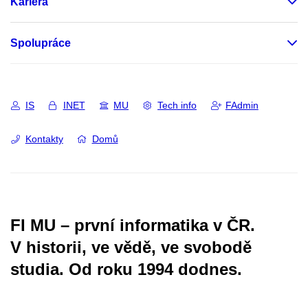
Kariéra
Spolupráce
IS
INET
MU
Tech info
FAdmin
Kontakty
Domů
FI MU – první informatika v ČR.
V historii, ve vědě, ve svobodě
studia.
Od roku 1994 dodnes.