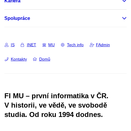
Kariéra
Spolupráce
IS
INET
MU
Tech info
FAdmin
Kontakty
Domů
FI MU – první informatika v ČR.
V historii, ve vědě, ve svobodě
studia.
Od roku 1994 dodnes.