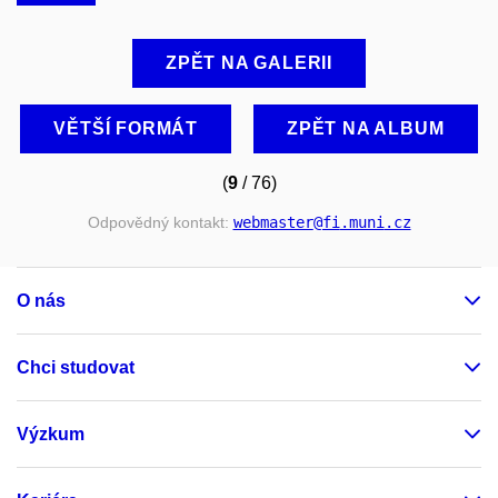
ZPĚT NA GALERII
VĚTŠÍ FORMÁT
ZPĚT NA ALBUM
(
9
/ 76)
Odpovědný kontakt:
webmaster
@fi
.muni
.cz
O nás
Chci studovat
Výzkum