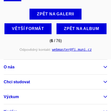
ZPĚT NA GALERII
VĚTŠÍ FORMÁT
ZPĚT NA ALBUM
(
6
/ 76)
Odpovědný kontakt:
webmaster
@fi
.muni
.cz
O nás
Chci studovat
Výzkum