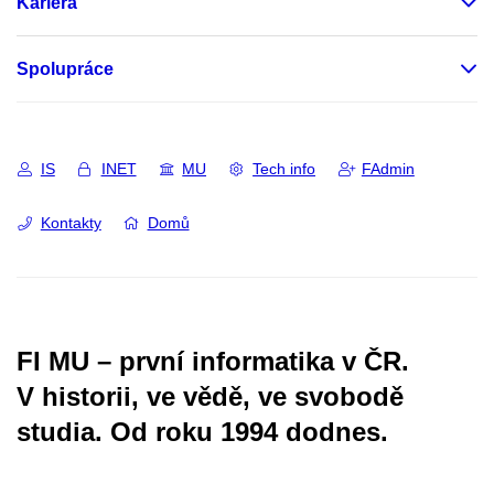
Kariéra
Spolupráce
IS
INET
MU
Tech info
FAdmin
Kontakty
Domů
FI MU – první informatika v ČR.
V historii, ve vědě, ve svobodě
studia.
Od roku 1994 dodnes.