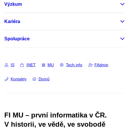
Výzkum
Kariéra
Spolupráce
IS
INET
MU
Tech info
FAdmin
Kontakty
Domů
FI MU – první informatika v ČR.
V historii, ve vědě, ve svobodě