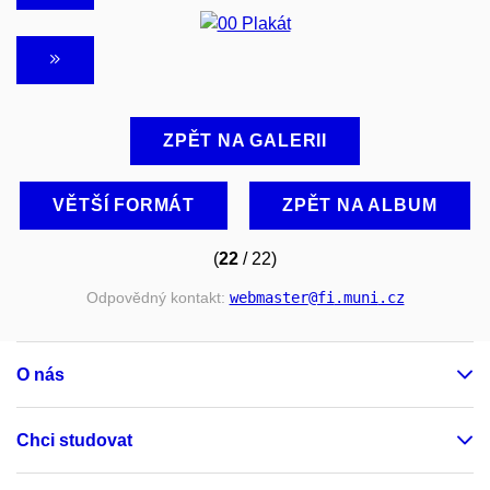
ZPĚT NA GALERII
VĚTŠÍ FORMÁT
ZPĚT NA ALBUM
(
22
/ 22)
Odpovědný kontakt:
webmaster
@fi
.muni
.cz
O nás
Chci studovat