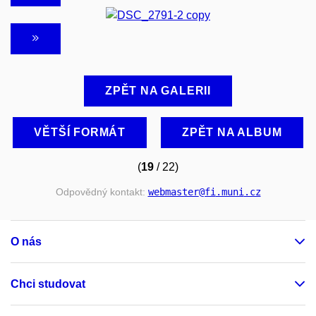
ZPĚT NA GALERII
VĚTŠÍ FORMÁT
ZPĚT NA ALBUM
(
19
/ 22)
Odpovědný kontakt:
webmaster
@fi
.muni
.cz
O nás
Chci studovat