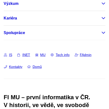
Výzkum
Kariéra
Spolupráce
IS
INET
MU
Tech info
FAdmin
Kontakty
Domů
FI MU – první informatika v ČR.
V historii, ve vědě, ve svobodě