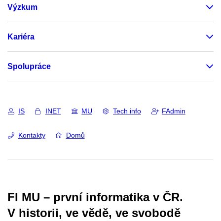
Výzkum
Kariéra
Spolupráce
IS
INET
MU
Tech info
FAdmin
Kontakty
Domů
FI MU – první informatika v ČR.
V historii, ve vědě, ve svobodě