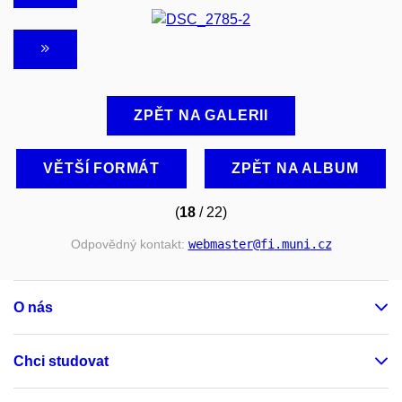
ZPĚT NA GALERII
VĚTŠÍ FORMÁT
ZPĚT NA ALBUM
(
18
/ 22)
Odpovědný kontakt:
webmaster
@fi
.muni
.cz
O nás
Chci studovat