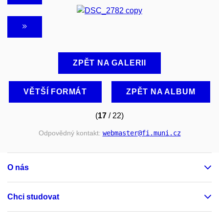
ZPĚT NA GALERII
VĚTŠÍ FORMÁT
ZPĚT NA ALBUM
(
17
/ 22)
Odpovědný kontakt:
webmaster
@fi
.muni
.cz
O nás
Chci studovat