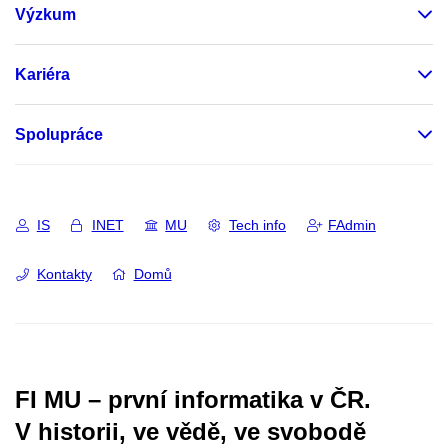
Výzkum
Kariéra
Spolupráce
IS
INET
MU
Tech info
FAdmin
Kontakty
Domů
FI MU – první informatika v ČR.
V historii, ve vědě, ve svobodě