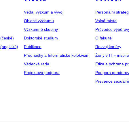
Věda, výzkum a vývoj
Personální strate
Oblasti výzkumu
Volná místa
Výzkumné skupiny
Průvodce výběrov
 (české)
Doktorské studium
O fakultě
(anglické)
Publikace
Rozvoj kariéry
Přednášky a Informatické kolokvium
Ženy v IT – inspira
Vědecká rada
Etika a ochrana p
Projektová podpora
Podpora genderov
Prevence sexuáln