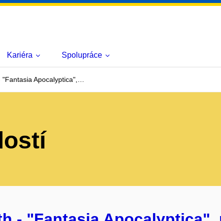
Kariéra
Spolupráce
 "Fantasia Apocalyptica",…
lostí
h - "Fantasia Apocalyptica", 