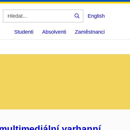
English
Vyhledat
Studenti
Absolventi
Zaměstnanci
multimediální varhanní