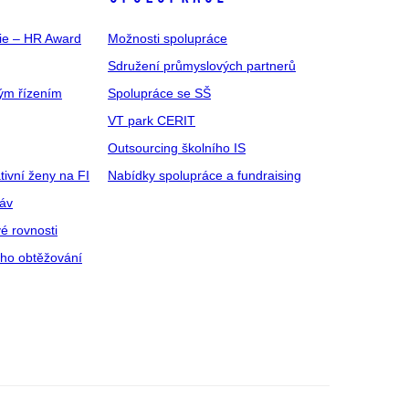
gie – HR Award
Možnosti spolupráce
Sdružení průmyslových partnerů
ým řízením
Spolupráce se SŠ
VT park CERIT
Outsourcing školního IS
tivní ženy na FI
Nabídky spolupráce a fundraising
ráv
é rovnosti
ího obtěžování