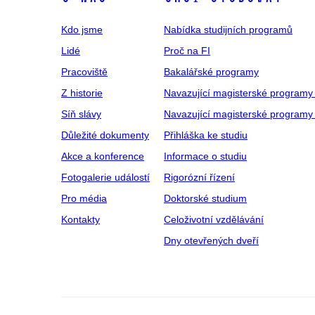
Kdo jsme
Nabídka studijních programů
Lidé
Proč na FI
Pracoviště
Bakalářské programy
Z historie
Navazující magisterské programy
Síň slávy
Navazující magisterské programy 
Důležité dokumenty
Přihláška ke studiu
Akce a konference
Informace o studiu
Fotogalerie událostí
Rigorózní řízení
Pro média
Doktorské studium
Kontakty
Celoživotní vzdělávání
Dny otevřených dveří