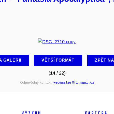
A GALERII
VĚTŠÍ FORMÁT
ZPĚT N
(
14
/ 22)
Odpovědný kontakt:
webmaster
@fi
.muni
.cz
VÝZKUM
KARIÉRA