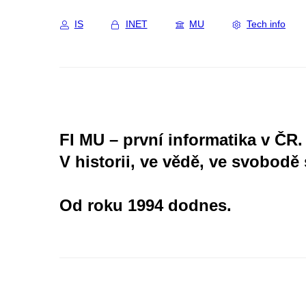
IS
INET
MU
Tech info
FI MU – první informatika v ČR.
V historii, ve vědě, ve svobodě 
Od roku 1994 dodnes.