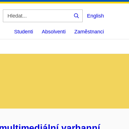
English
Vyhledat
Studenti
Absolventi
Zaměstnanci
multimediální varhanní