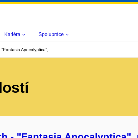
Kariéra
Spolupráce
 "Fantasia Apocalyptica",…
lostí
h - "Fantasia Apocalyptica", 