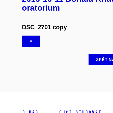
oratorium
DSC_2701 copy
ZPĚT N
O NÁS
CHCI STUDOVAT