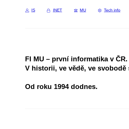
IS
INET
MU
Tech info
FI MU – první informatika v ČR.
V historii, ve vědě, ve svobodě 
Od roku 1994 dodnes.