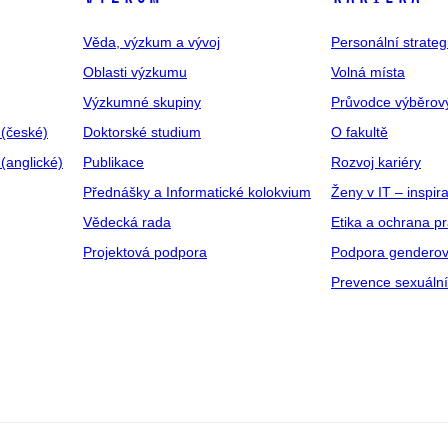
Věda, výzkum a vývoj
Personální strate
Oblasti výzkumu
Volná místa
Výzkumné skupiny
Průvodce výběrov
 (české)
Doktorské studium
O fakultě
(anglické)
Publikace
Rozvoj kariéry
Přednášky a Informatické kolokvium
Ženy v IT – inspira
Vědecká rada
Etika a ochrana p
Projektová podpora
Podpora genderov
Prevence sexuáln