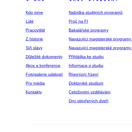
Kdo jsme
Nabídka studijních programů
Lidé
Proč na FI
Pracoviště
Bakalářské programy
Z historie
Navazující magisterské programy
Síň slávy
Navazující magisterské programy 
Důležité dokumenty
Přihláška ke studiu
Akce a konference
Informace o studiu
Fotogalerie událostí
Rigorózní řízení
Pro média
Doktorské studium
Kontakty
Celoživotní vzdělávání
Dny otevřených dveří