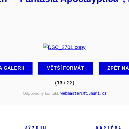
A GALERII
VĚTŠÍ FORMÁT
ZPĚT N
(
13
/ 22)
Odpovědný kontakt:
webmaster
@fi
.muni
.cz
VÝZKUM
KARIÉRA