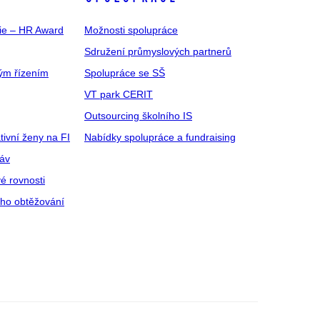
gie – HR Award
Možnosti spolupráce
Sdružení průmyslových partnerů
ým řízením
Spolupráce se SŠ
VT park CERIT
Outsourcing školního IS
tivní ženy na FI
Nabídky spolupráce a fundraising
ráv
é rovnosti
ího obtěžování