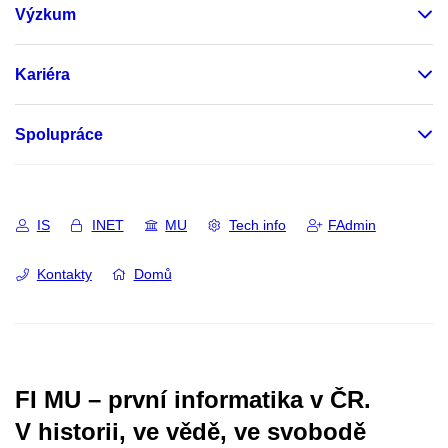
Výzkum
Kariéra
Spolupráce
IS
INET
MU
Tech info
FAdmin
Kontakty
Domů
FI MU – první informatika v ČR.
V historii, ve vědě, ve svobodě