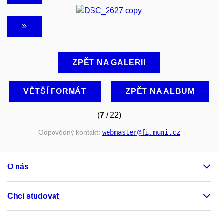
ZPĚT NA GALERII
VĚTŠÍ FORMÁT
ZPĚT NA ALBUM
(
7
/ 22)
Odpovědný kontakt:
webmaster
@fi
.muni
.cz
O nás
Chci studovat