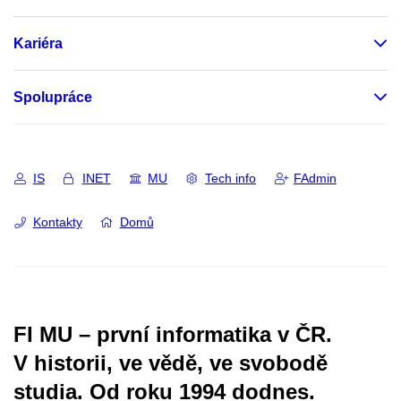
Kariéra
Spolupráce
IS
INET
MU
Tech info
FAdmin
Kontakty
Domů
FI MU – první informatika v ČR.
V historii, ve vědě, ve svobodě
studia.
Od roku 1994 dodnes.