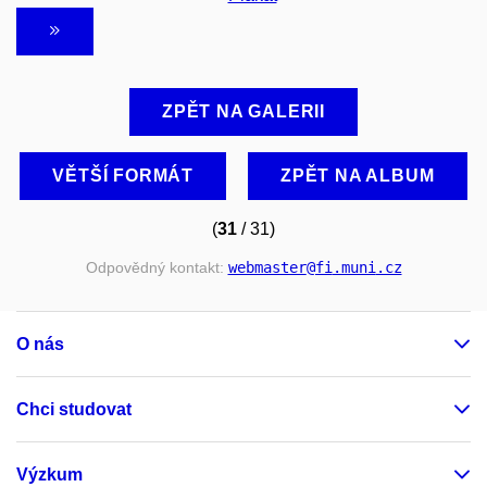
ZPĚT NA GALERII
VĚTŠÍ FORMÁT
ZPĚT NA ALBUM
(
31
/ 31)
Odpovědný kontakt:
webmaster
@fi
.muni
.cz
O nás
Chci studovat
Výzkum