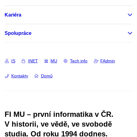
Kariéra
Spolupráce
IS
INET
MU
Tech info
FAdmin
Kontakty
Domů
FI MU – první informatika v ČR.
V historii, ve vědě, ve svobodě
studia.
Od roku 1994 dodnes.