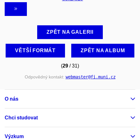
ZPĚT NA GALERII
VĚTŠÍ FORMÁT
ZPĚT NA ALBUM
(
29
/ 31)
Odpovědný kontakt:
webmaster
@fi
.muni
.cz
O nás
Chci studovat
Výzkum