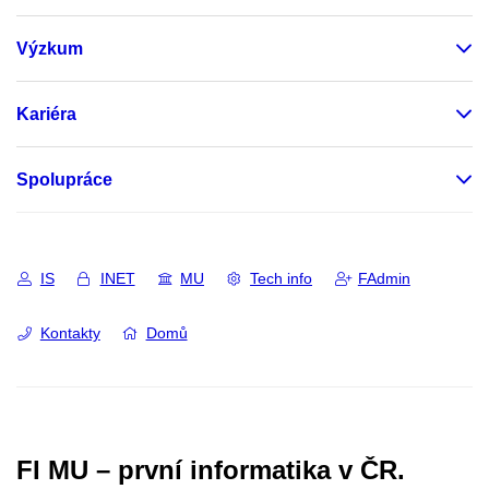
Výzkum
Kariéra
Spolupráce
IS
INET
MU
Tech info
FAdmin
Kontakty
Domů
FI MU – první informatika v ČR.