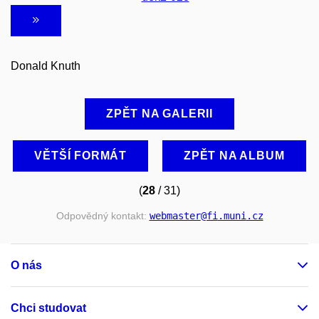
Donald Knuth
ZPĚT NA GALERII
VĚTŠÍ FORMÁT
ZPĚT NA ALBUM
(
28
/ 31)
Odpovědný kontakt:
webmaster
@fi
.muni
.cz
O nás
Chci studovat