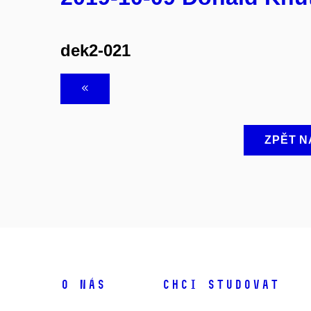
dek2-021
ZPĚT N
O NÁS
CHCI STUDOVAT