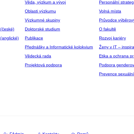
Věda, výzkum a vývoj
Personální strate
Oblasti výzkumu
Volná místa
Výzkumné skupiny
Průvodce výběrov
 (české)
Doktorské studium
O fakultě
(anglické)
Publikace
Rozvoj kariéry
Přednášky a Informatické kolokvium
Ženy v IT – inspira
Vědecká rada
Etika a ochrana p
Projektová podpora
Podpora genderov
Prevence sexuáln