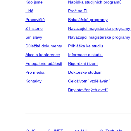
Kdo jsme
Nabídka studijních programů
Lidé
Proč na FI
Pracoviště
Bakalářské programy
Z historie
Navazující magisterské programy
Síň slávy
Navazující magisterské programy 
Důležité dokumenty
Přihláška ke studiu
Akce a konference
Informace o studiu
Fotogalerie událostí
Rigorózní řízení
Pro média
Doktorské studium
Kontakty
Celoživotní vzdělávání
Dny otevřených dveří