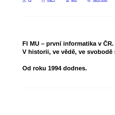
IS
INET
MU
Tech info
FI MU – první informatika v ČR.
V historii, ve vědě, ve svobodě 
Od roku 1994 dodnes.