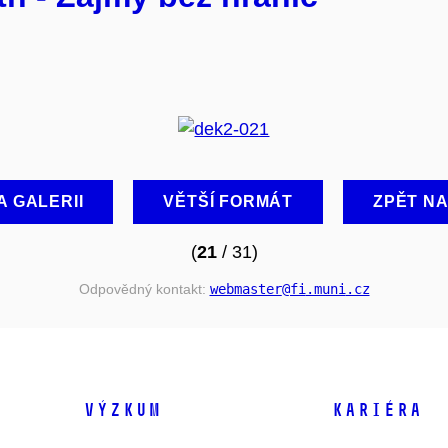
A GALERII
VĚTŠÍ FORMÁT
ZPĚT N
(
21
/ 31)
Odpovědný kontakt:
webmaster
@fi
.muni
.cz
VÝZKUM
KARIÉRA