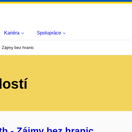
Kariéra
Spolupráce
 Zájmy bez hranic
lostí
h - Zájmy bez hranic