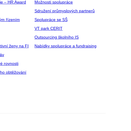
gie – HR Award
Možnosti spolupráce
Sdružení průmyslových partnerů
ým řízením
Spolupráce se SŠ
VT park CERIT
Outsourcing školního IS
tivní ženy na FI
Nabídky spolupráce a fundraising
ráv
é rovnosti
ího obtěžování