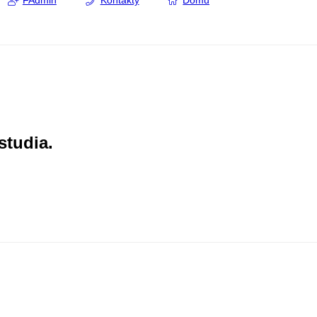
FAdmin
Kontakty
Domů
studia.