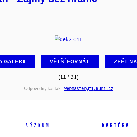
A GALERII
VĚTŠÍ FORMÁT
ZPĚT N
(
11
/ 31)
Odpovědný kontakt:
webmaster
@fi
.muni
.cz
VÝZKUM
KARIÉRA