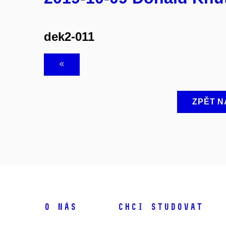
dek2-011
ZPĚT N
O NÁS
CHCI STUDOVAT