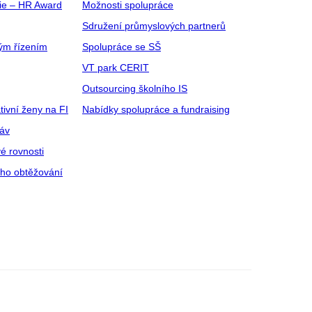
gie – HR Award
Možnosti spolupráce
Sdružení průmyslových partnerů
ým řízením
Spolupráce se SŠ
VT park CERIT
Outsourcing školního IS
tivní ženy na FI
Nabídky spolupráce a fundraising
ráv
é rovnosti
ího obtěžování