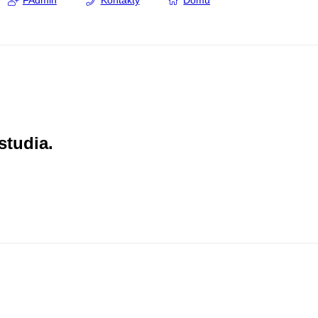
FAdmin
Kontakty
Domů
studia.