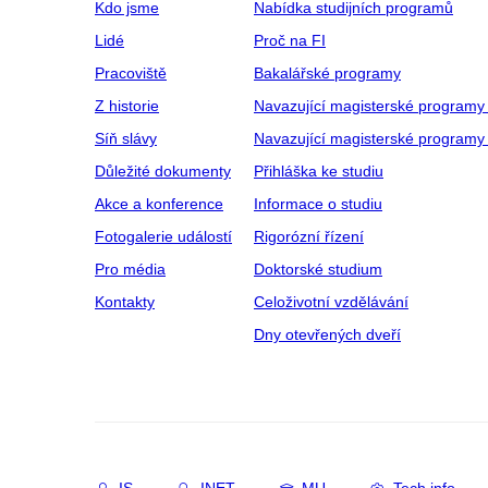
Kdo jsme
Nabídka studijních programů
Lidé
Proč na FI
Pracoviště
Bakalářské programy
Z historie
Navazující magisterské programy
Síň slávy
Navazující magisterské programy 
Důležité dokumenty
Přihláška ke studiu
Akce a konference
Informace o studiu
Fotogalerie událostí
Rigorózní řízení
Pro média
Doktorské studium
Kontakty
Celoživotní vzdělávání
Dny otevřených dveří