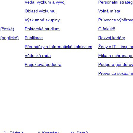
Věda, výzkum a vývoj
Personální strate
Oblasti výzkumu
Volná místa
Výzkumné skupiny
Průvodce výběrov
 (české)
Doktorské studium
O fakultě
(anglické)
Publikace
Rozvoj kariéry
Přednášky a Informatické kolokvium
Ženy v IT – inspira
Vědecká rada
Etika a ochrana p
Projektová podpora
Podpora genderov
Prevence sexuáln