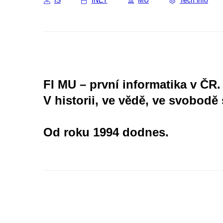
IS
INET
MU
Tech info
FI MU – první informatika v ČR.
V historii, ve vědě, ve svobodě 
Od roku 1994 dodnes.