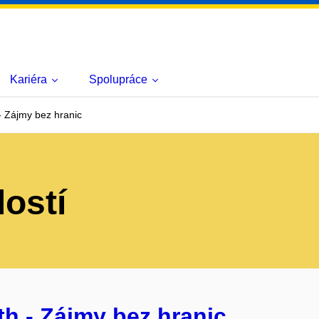
Kariéra
Spolupráce
 Zájmy bez hranic
lostí
h - Zájmy bez hranic