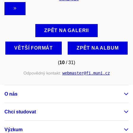
ZPĚT NA GALERII
VĚTŠÍ FORMÁT
ZPĚT NA ALBUM
(
10
/ 31)
Odpovědný kontakt:
webmaster
@fi
.muni
.cz
O nás
Chci studovat
Výzkum