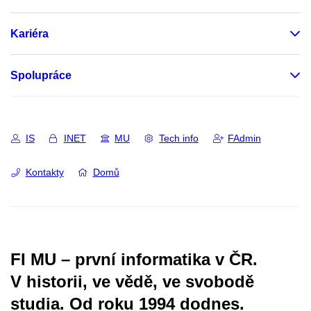
Kariéra
Spolupráce
IS
INET
MU
Tech info
FAdmin
Kontakty
Domů
FI MU – první informatika v ČR.
V historii, ve vědě, ve svobodě
studia.
Od roku 1994 dodnes.