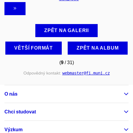
ZPĚT NA GALERII
VĚTŠÍ FORMÁT
ZPĚT NA ALBUM
(
9
/ 31)
Odpovědný kontakt:
webmaster
@fi
.muni
.cz
O nás
Chci studovat
Výzkum