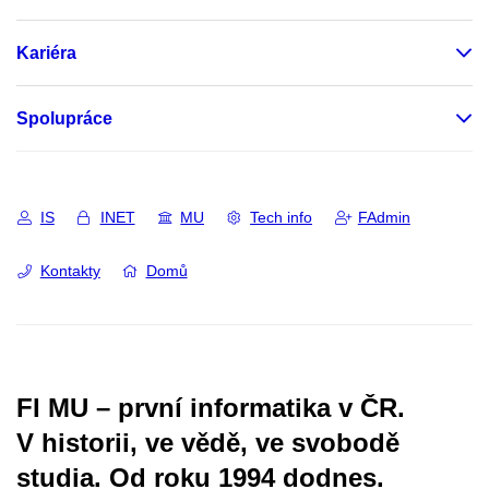
Kariéra
Spolupráce
IS
INET
MU
Tech info
FAdmin
Kontakty
Domů
FI MU – první informatika v ČR.
V historii, ve vědě, ve svobodě
studia.
Od roku 1994 dodnes.