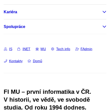
Kariéra
Spolupráce
IS
INET
MU
Tech info
FAdmin
Kontakty
Domů
FI MU – první informatika v ČR.
V historii, ve vědě, ve svobodě
studia.
Od roku 1994 dodnes.