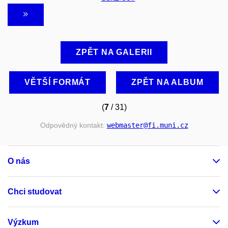
ZPĚT NA GALERII
VĚTŠÍ FORMÁT
ZPĚT NA ALBUM
(
7
/ 31)
Odpovědný kontakt:
webmaster
@fi
.muni
.cz
O nás
Chci studovat
Výzkum