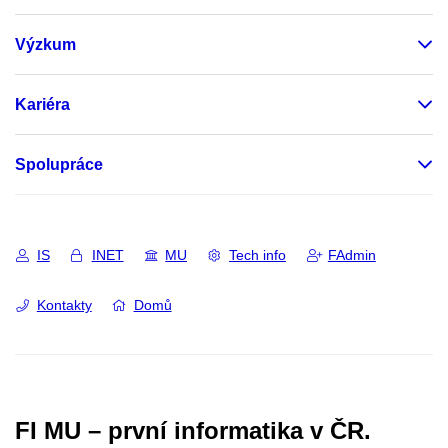
Výzkum
Kariéra
Spolupráce
IS
INET
MU
Tech info
FAdmin
Kontakty
Domů
FI MU – první informatika v ČR.