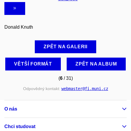
Donald Knuth
ZPĚT NA GALERII
VĚTŠÍ FORMÁT
ZPĚT NA ALBUM
(
6
/ 31)
Odpovědný kontakt:
webmaster
@fi
.muni
.cz
O nás
Chci studovat