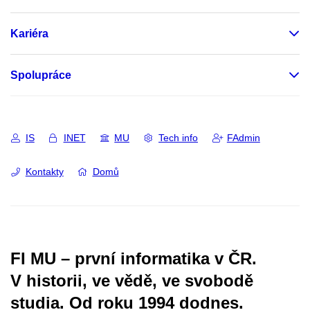
Kariéra
Spolupráce
IS
INET
MU
Tech info
FAdmin
Kontakty
Domů
FI MU – první informatika v ČR.
V historii, ve vědě, ve svobodě
studia.
Od roku 1994 dodnes.