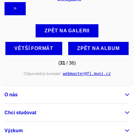
ZPĚT NA GALERII
VĚTŠÍ FORMÁT
ZPĚT NA ALBUM
(
31
/ 36)
Odpovědný kontakt:
webmaster
@fi
.muni
.cz
O nás
Chci studovat
Výzkum