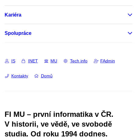
Kariéra
Spolupráce
IS
INET
MU
Tech info
FAdmin
Kontakty
Domů
FI MU – první informatika v ČR.
V historii, ve vědě, ve svobodě
studia.
Od roku 1994 dodnes.