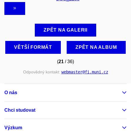
ZPĚT NA GALERII
VĚTŠÍ FORMÁT
ZPĚT NA ALBUM
(
21
/ 36)
Odpovědný kontakt:
webmaster
@fi
.muni
.cz
O nás
Chci studovat
Výzkum