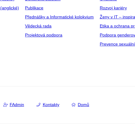
(anglické)
Publikace
Rozvoj kariéry
Přednášky a Informatické kolokvium
Ženy v IT – inspira
Vědecká rada
Etika a ochrana p
Projektová podpora
Podpora genderov
Prevence sexuáln
FAdmin
Kontakty
Domů