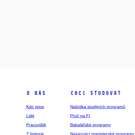
O NÁS
CHCI STUDOVAT
Kdo jsme
Nabídka studijních programů
Lidé
Proč na FI
Pracoviště
Bakalářské programy
Z historie
Navazující magisterské programy