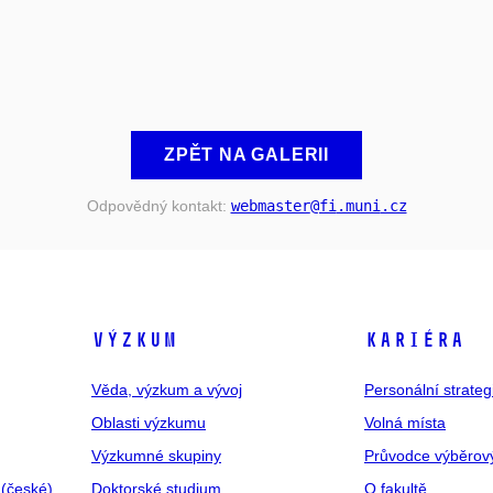
ZPĚT NA GALERII
Odpovědný kontakt:
webmaster
@fi
.muni
.cz
VÝZKUM
KARIÉRA
Věda, výzkum a vývoj
Personální strate
Oblasti výzkumu
Volná místa
Výzkumné skupiny
Průvodce výběrov
 (české)
Doktorské studium
O fakultě