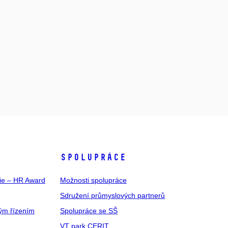
SPOLUPRÁCE
gie – HR Award
Možnosti spolupráce
Sdružení průmyslových partnerů
ým řízením
Spolupráce se SŠ
VT park CERIT