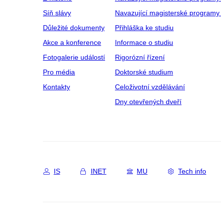
Síň slávy
Navazující magisterské programy 
Důležité dokumenty
Přihláška ke studiu
Akce a konference
Informace o studiu
Fotogalerie událostí
Rigorózní řízení
Pro média
Doktorské studium
Kontakty
Celoživotní vzdělávání
Dny otevřených dveří
IS
INET
MU
Tech info