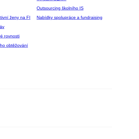
Outsourcing školního IS
tivní ženy na FI
Nabídky spolupráce a fundraising
ráv
é rovnosti
ího obtěžování