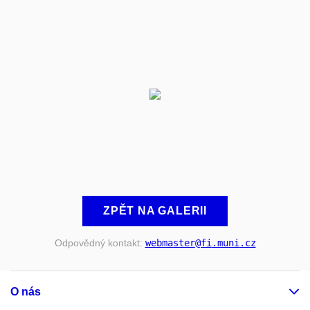
ZPĚT NA GALERII
Odpovědný kontakt:
webmaster
@fi
.muni
.cz
O nás