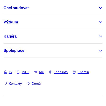
Chci studovat
Výzkum
Kariéra
Spolupráce
IS
INET
MU
Tech info
FAdmin
Kontakty
Domů