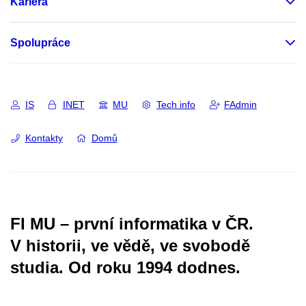
Kariéra
Spolupráce
IS
INET
MU
Tech info
FAdmin
Kontakty
Domů
FI MU – první informatika v ČR.
V historii, ve vědě, ve svobodě
studia.
Od roku 1994 dodnes.