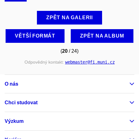
ZPĚT NA GALERII
VĚTŠÍ FORMÁT
ZPĚT NA ALBUM
(
20
/ 24)
Odpovědný kontakt:
webmaster
@fi
.muni
.cz
O nás
Chci studovat
Výzkum