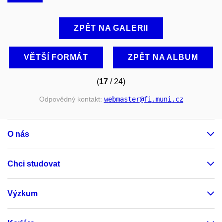
ZPĚT NA GALERII
VĚTŠÍ FORMÁT
ZPĚT NA ALBUM
(
17
/ 24)
Odpovědný kontakt:
webmaster
@fi
.muni
.cz
O nás
Chci studovat
Výzkum