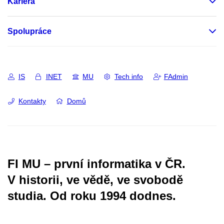
Kariéra
Spolupráce
IS
INET
MU
Tech info
FAdmin
Kontakty
Domů
FI MU – první informatika v ČR.
V historii, ve vědě, ve svobodě
studia.
Od roku 1994 dodnes.