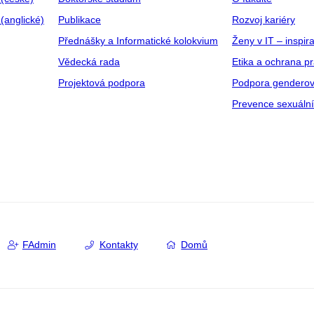
(anglické)
Publikace
Rozvoj kariéry
Přednášky a Informatické kolokvium
Ženy v IT – inspira
Vědecká rada
Etika a ochrana p
Projektová podpora
Podpora genderov
Prevence sexuáln
FAdmin
Kontakty
Domů