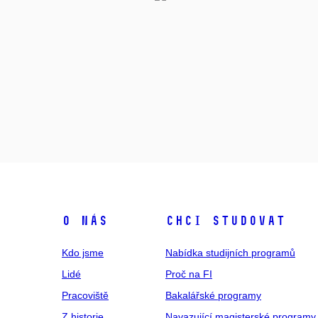
O NÁS
CHCI STUDOVAT
Kdo jsme
Nabídka studijních programů
Lidé
Proč na FI
Pracoviště
Bakalářské programy
Z historie
Navazující magisterské programy