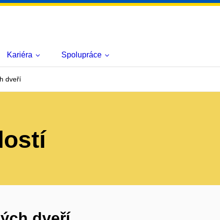
Kariéra
Spolupráce
h dveří
lostí
ých dveří