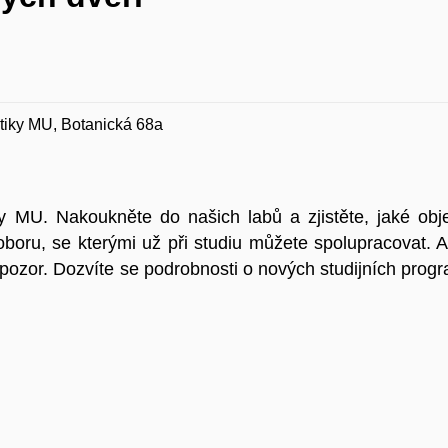
atiky MU, Botanická 68a
ky MU. Nakoukněte do našich labů a zjistěte, jaké o
 oboru, se kterými už při studiu můžete spolupracovat. 
át pozor. Dozvíte se podrobnosti o nových studijních progr