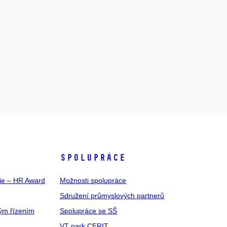
SPOLUPRÁCE
gie – HR Award
Možnosti spolupráce
Sdružení průmyslových partnerů
ým řízením
Spolupráce se SŠ
VT park CERIT