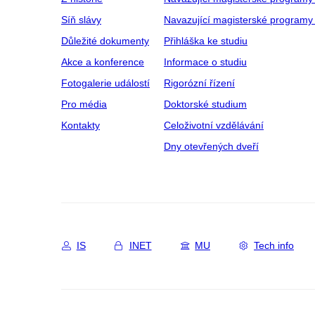
Síň slávy
Navazující magisterské programy 
Důležité dokumenty
Přihláška ke studiu
Akce a konference
Informace o studiu
Fotogalerie událostí
Rigorózní řízení
Pro média
Doktorské studium
Kontakty
Celoživotní vzdělávání
Dny otevřených dveří
IS
INET
MU
Tech info