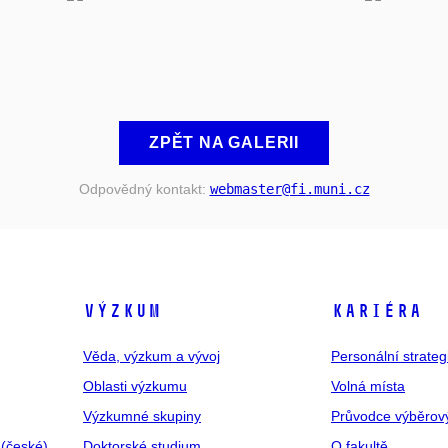
ZPĚT NA GALERII
Odpovědný kontakt:
webmaster
@fi
.muni
.cz
VÝZKUM
KARIÉRA
Věda, výzkum a vývoj
Personální strate
Oblasti výzkumu
Volná místa
Výzkumné skupiny
Průvodce výběrov
 (české)
Doktorské studium
O fakultě