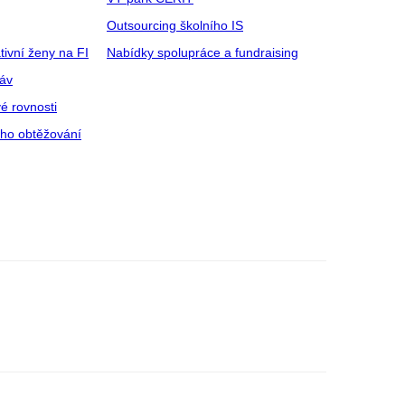
Outsourcing školního IS
tivní ženy na FI
Nabídky spolupráce a fundraising
ráv
é rovnosti
ího obtěžování