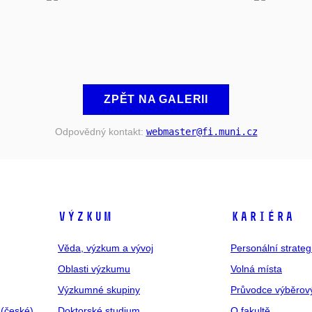
ZPĚT NA GALERII
Odpovědný kontakt:
webmaster
@fi
.muni
.cz
VÝZKUM
KARIÉRA
Věda, výzkum a vývoj
Personální strate
Oblasti výzkumu
Volná místa
Výzkumné skupiny
Průvodce výběrov
 (české)
Doktorské studium
O fakultě