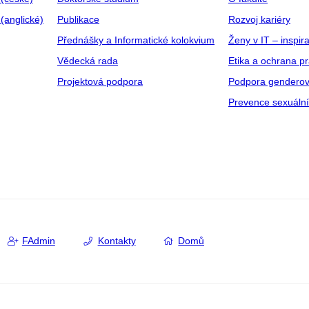
(anglické)
Publikace
Rozvoj kariéry
Přednášky a Informatické kolokvium
Ženy v IT – inspira
Vědecká rada
Etika a ochrana p
Projektová podpora
Podpora genderov
Prevence sexuáln
FAdmin
Kontakty
Domů