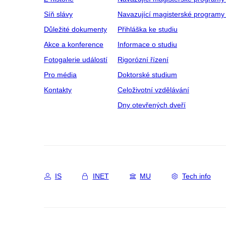
Síň slávy
Navazující magisterské programy 
Důležité dokumenty
Přihláška ke studiu
Akce a konference
Informace o studiu
Fotogalerie událostí
Rigorózní řízení
Pro média
Doktorské studium
Kontakty
Celoživotní vzdělávání
Dny otevřených dveří
IS
INET
MU
Tech info