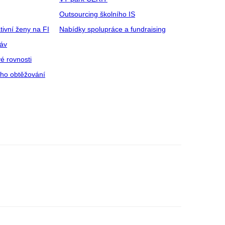
Outsourcing školního IS
tivní ženy na FI
Nabídky spolupráce a fundraising
ráv
é rovnosti
ího obtěžování