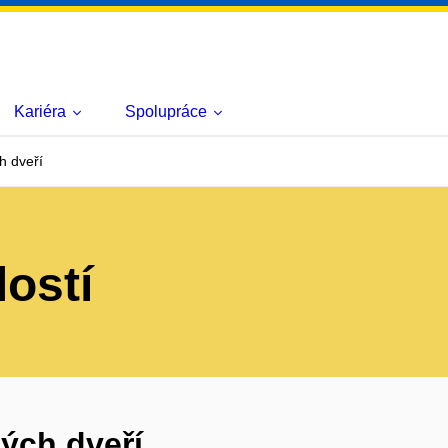
Kariéra
Spolupráce
h dveří
lostí
ých dveří