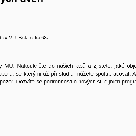
atiky MU, Botanická 68a
ky MU. Nakoukněte do našich labů a zjistěte, jaké o
 oboru, se kterými už při studiu můžete spolupracovat. 
át pozor. Dozvíte se podrobnosti o nových studijních progr