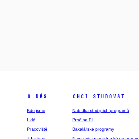
O NÁS
CHCI STUDOVAT
Kdo jsme
Nabídka studijních programů
Lidé
Proč na FI
Pracoviště
Bakalářské programy
Z historie
Navazující magisterské programy