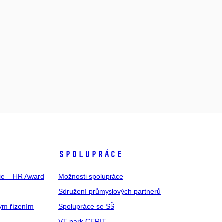
SPOLUPRÁCE
gie – HR Award
Možnosti spolupráce
Sdružení průmyslových partnerů
ým řízením
Spolupráce se SŠ
VT park CERIT