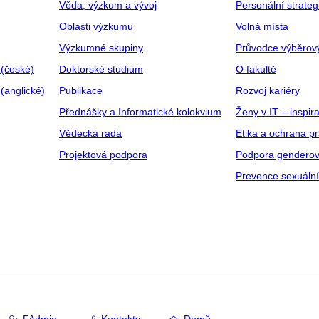
Věda, výzkum a vývoj
Personální strate
Oblasti výzkumu
Volná místa
Výzkumné skupiny
Průvodce výběrov
 (české)
Doktorské studium
O fakultě
(anglické)
Publikace
Rozvoj kariéry
Přednášky a Informatické kolokvium
Ženy v IT – inspira
Vědecká rada
Etika a ochrana p
Projektová podpora
Podpora genderov
Prevence sexuáln