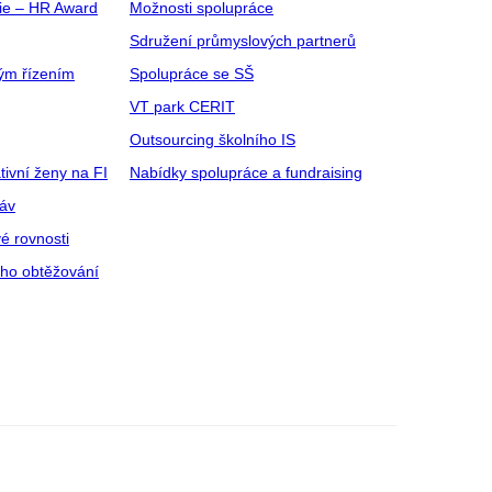
gie – HR Award
Možnosti spolupráce
Sdružení průmyslových partnerů
ým řízením
Spolupráce se SŠ
VT park CERIT
Outsourcing školního IS
tivní ženy na FI
Nabídky spolupráce a fundraising
ráv
é rovnosti
ího obtěžování