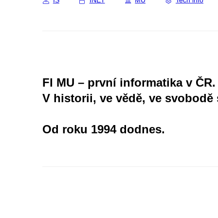
IS
INET
MU
Tech info
FI MU – první informatika v ČR.
V historii, ve vědě, ve svobodě 
Od roku 1994 dodnes.