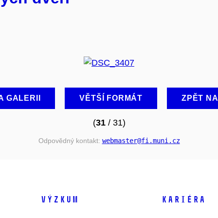
A GALERII
VĚTŠÍ FORMÁT
ZPĚT N
(
31
/ 31)
Odpovědný kontakt:
webmaster
@fi
.muni
.cz
VÝZKUM
KARIÉRA