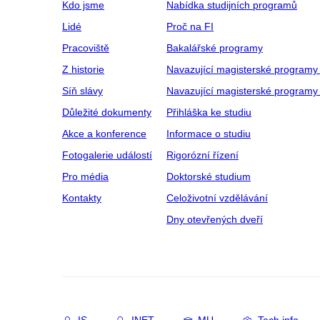
Kdo jsme
Nabídka studijních programů
Lidé
Proč na FI
Pracoviště
Bakalářské programy
Z historie
Navazující magisterské programy
Síň slávy
Navazující magisterské programy 
Důležité dokumenty
Přihláška ke studiu
Akce a konference
Informace o studiu
Fotogalerie událostí
Rigorózní řízení
Pro média
Doktorské studium
Kontakty
Celoživotní vzdělávání
Dny otevřených dveří