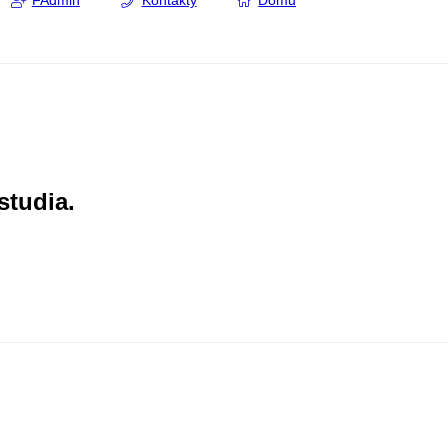
FAdmin
Kontakty
Domů
studia.