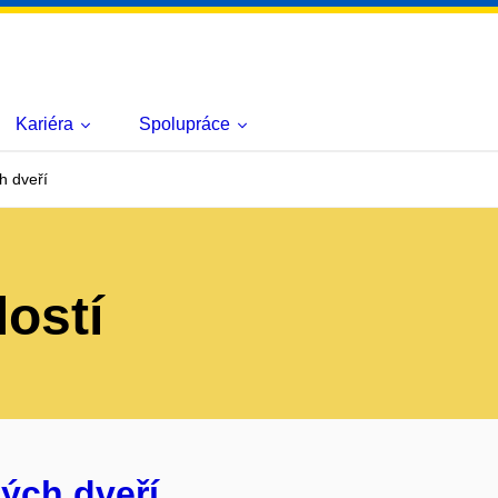
Kariéra
Spolupráce
h dveří
lostí
ých dveří