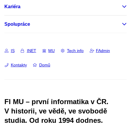
Kariéra
Spolupráce
IS
INET
MU
Tech info
FAdmin
Kontakty
Domů
FI MU – první informatika v ČR.
V historii, ve vědě, ve svobodě
studia.
Od roku 1994 dodnes.