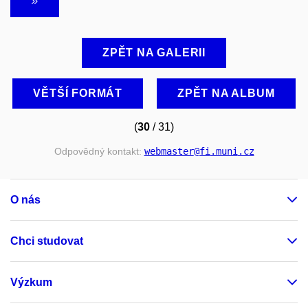
ZPĚT NA GALERII
VĚTŠÍ FORMÁT
ZPĚT NA ALBUM
(
30
/ 31)
Odpovědný kontakt:
webmaster
@fi
.muni
.cz
O nás
Chci studovat
Výzkum