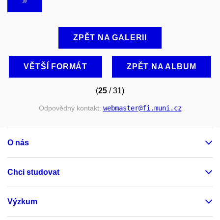
ZPĚT NA GALERII
VĚTŠÍ FORMÁT
ZPĚT NA ALBUM
(
25
/ 31)
Odpovědný kontakt:
webmaster
@fi
.muni
.cz
O nás
Chci studovat
Výzkum