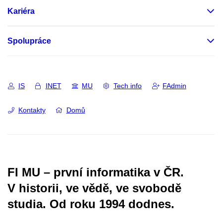
Kariéra
Spolupráce
IS
INET
MU
Tech info
FAdmin
Kontakty
Domů
FI MU – první informatika v ČR.
V historii, ve vědě, ve svobodě
studia.
Od roku 1994 dodnes.