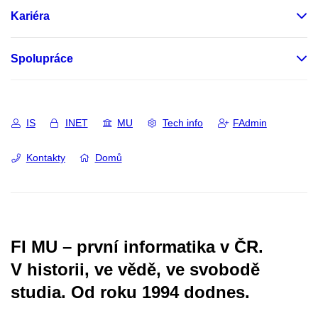
Kariéra
Spolupráce
IS
INET
MU
Tech info
FAdmin
Kontakty
Domů
FI MU – první informatika v ČR.
V historii, ve vědě, ve svobodě
studia.
Od roku 1994 dodnes.