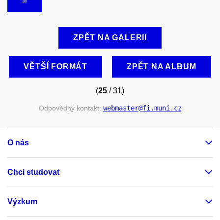
ZPĚT NA GALERII
VĚTŠÍ FORMÁT
ZPĚT NA ALBUM
(
25
/ 31)
Odpovědný kontakt:
webmaster
@fi
.muni
.cz
O nás
Chci studovat
Výzkum