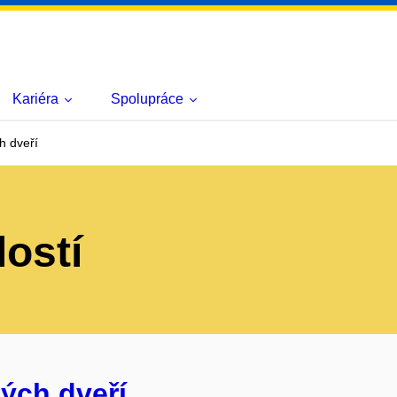
Kariéra
Spolupráce
h dveří
lostí
ých dveří