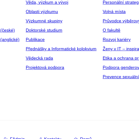
Věda, výzkum a vývoj
Personální strate
Oblasti výzkumu
Volná místa
Výzkumné skupiny
Průvodce výběrov
 (české)
Doktorské studium
O fakultě
(anglické)
Publikace
Rozvoj kariéry
Přednášky a Informatické kolokvium
Ženy v IT – inspira
Vědecká rada
Etika a ochrana p
Projektová podpora
Podpora genderov
Prevence sexuáln