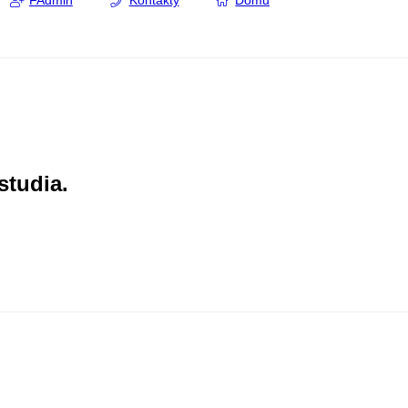
FAdmin
Kontakty
Domů
studia.