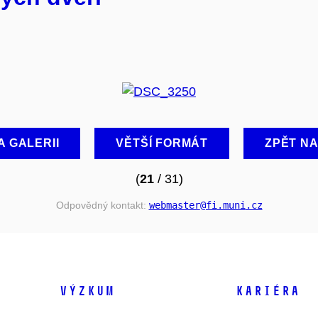
A GALERII
VĚTŠÍ FORMÁT
ZPĚT N
(
21
/ 31)
Odpovědný kontakt:
webmaster
@fi
.muni
.cz
VÝZKUM
KARIÉRA