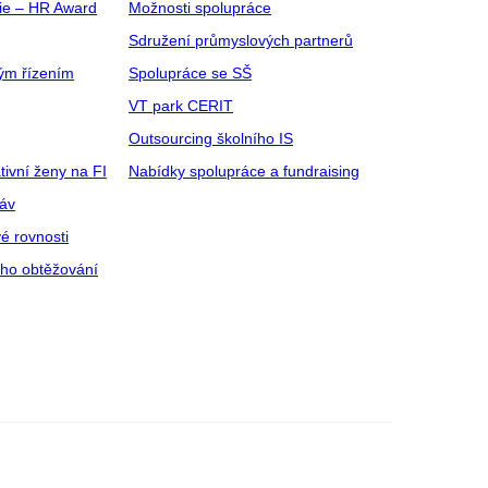
gie – HR Award
Možnosti spolupráce
Sdružení průmyslových partnerů
ým řízením
Spolupráce se SŠ
VT park CERIT
Outsourcing školního IS
tivní ženy na FI
Nabídky spolupráce a fundraising
ráv
é rovnosti
ího obtěžování