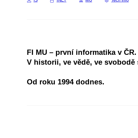
IS
INET
MU
Tech info
FI MU – první informatika v ČR.
V historii, ve vědě, ve svobodě 
Od roku 1994 dodnes.