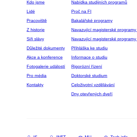
Kdo jsme
Nabídka studijních programů
Lidé
Proč na FI
Pracoviště
Bakalářské programy
Z historie
Navazující magisterské programy
Síň slávy
Navazující magisterské programy 
Důležité dokumenty
Přihláška ke studiu
Akce a konference
Informace o studiu
Fotogalerie událostí
Rigorózní řízení
Pro média
Doktorské studium
Kontakty
Celoživotní vzdělávání
Dny otevřených dveří