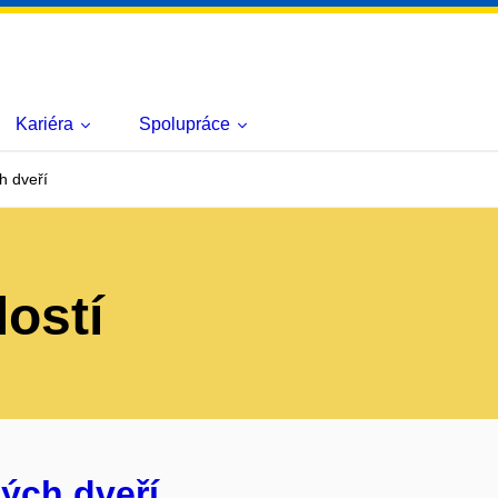
Kariéra
Spolupráce
h dveří
lostí
ých dveří