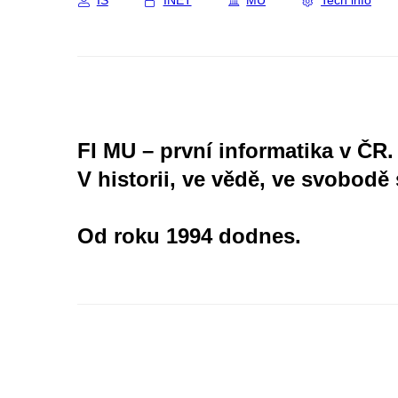
IS
INET
MU
Tech info
FI MU – první informatika v ČR.
V historii, ve vědě, ve svobodě 
Od roku 1994 dodnes.