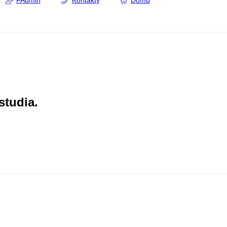
FAdmin
Kontakty
Domů
studia.