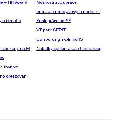
gie – HR Award
Možnosti spolupráce
Sdružení průmyslových partnerů
ým řízením
Spolupráce se SŠ
VT park CERIT
Outsourcing školního IS
tivní ženy na FI
Nabídky spolupráce a fundraising
ráv
é rovnosti
ího obtěžování