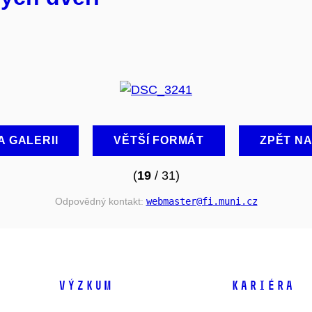
A GALERII
VĚTŠÍ FORMÁT
ZPĚT N
(
19
/ 31)
Odpovědný kontakt:
webmaster
@fi
.muni
.cz
VÝZKUM
KARIÉRA