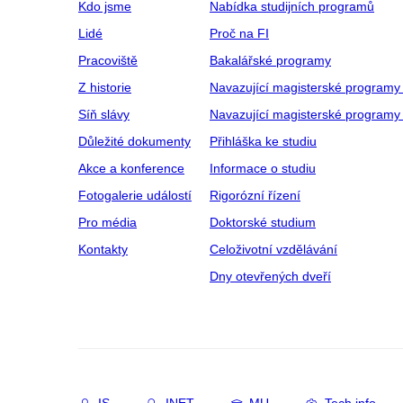
Kdo jsme
Nabídka studijních programů
Lidé
Proč na FI
Pracoviště
Bakalářské programy
Z historie
Navazující magisterské programy
Síň slávy
Navazující magisterské programy 
Důležité dokumenty
Přihláška ke studiu
Akce a konference
Informace o studiu
Fotogalerie událostí
Rigorózní řízení
Pro média
Doktorské studium
Kontakty
Celoživotní vzdělávání
Dny otevřených dveří