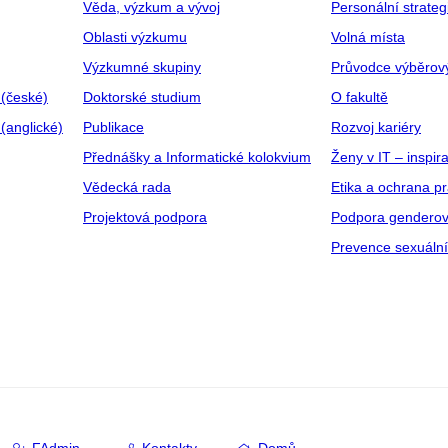
Věda, výzkum a vývoj
Personální strate
Oblasti výzkumu
Volná místa
Výzkumné skupiny
Průvodce výběrov
 (české)
Doktorské studium
O fakultě
(anglické)
Publikace
Rozvoj kariéry
Přednášky a Informatické kolokvium
Ženy v IT – inspira
Vědecká rada
Etika a ochrana p
Projektová podpora
Podpora genderov
Prevence sexuáln